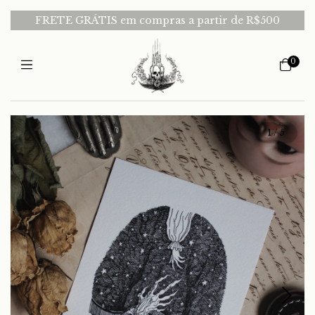
FRETE GRÁTIS em compras a partir de R$500
0
1
/
5